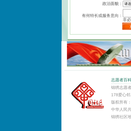
政治面貌：
有何特长或服务意向：
非必
志愿者百
锦绣志愿者咨
178爱心邻
版权所有：成都
中华人民共和
锦绣社区地