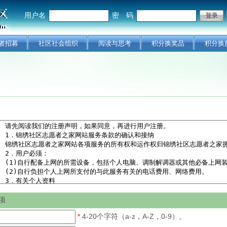
用户名
密 码
者招募
社区社会组织
阅读与思考
积分换奖品
积分换
项
*
4-20个字符（a-z，A-Z，0-9）。