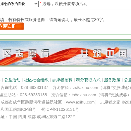
*
必选，以便开展专项活动
填，若有特长或服务意向，请简短说明，最长不超过30字。
科
|
公益活动
|
社区社会组织
|
志愿者招募
|
积分获取方式
|
服务政策
|
公
询电话：028-69283137 咨询信箱：zx#axihu.com（请将#更换成@
里互助站：028-69283138 投诉信箱：ts#axihu.com（请将#更换成@
市成华区跳蹬河街道锦绣社区（www.axihu.com） 志愿者之家 ©2015-2018 A
国工信部ICP编号： 蜀ICP备11026131号
址：中国 四川 成都 成华区东秀二路122#